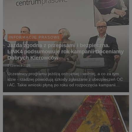
INFORMACJE PRASOWE
Jazda zgodna z przepisami i bezpieczna.
LINK4 podsumowuje rok kampanii Doceniamy
Dobrych Kierowców
2 czerwca 2026
Uczestnicy programu jeżdżą ostrożniej i wolniej, a co za tym
idzie - rzadziej powodują szkody zgłaszane z ubezpieczeń OC
i AC. Takie wnioski płyną po roku od rozpoczęcia kampanii
LINK4 Doceniamy Dobrych Kierowców. O tym, że to właśnie
rozważne zachowanie kierowców i prze...