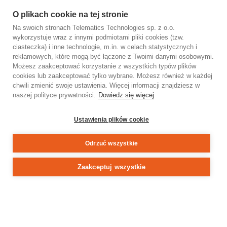
internetowej, analizowania Twojego korzystania z naszych
O plikach cookie na tej stronie
usług, zarządzania Twoimi preferencjami online i
Na swoich stronach Telematics Technologies sp. z o.o.
personalizowania treści reklamowych. Akceptując nasze pliki
INFORMACJE PRASOWE
wykorzystuje wraz z innymi podmiotami pliki cookies (tzw.
cookie, otrzymasz odpowiednie treści oraz funkcje mediów
Emapa Telematics – nowa spółka po
ciasteczka) i inne technologie, m.in. w celach statystycznych i
społecznościowych, spersonalizowane reklamy i ulepszony
reklamowych, które mogą być łączone z Twoimi danymi osobowymi.
połączeniu Emapy i Telematics Technologies
sposób przeglądania. Aby zarządzać swoimi wyborami, kliknij
Możesz zaakceptować korzystanie z wszystkich typów plików
zarejestrowana
cookies lub zaakceptować tylko wybrane. Możesz również w każdej
„Ustawienia plików cookie”. Pliki cookie niezbędne są do
2 stycznia 2026
chwili zmienić swoje ustawienia. Więcej informacji znajdziesz w
podstawowego funkcjonowania strony internetowej i nie mogą
naszej polityce prywatności.
Dowiedz się więcej
Zakończyła się procedura rejestracyjna połączenia Emapa
być odrzucone. Więcej informacji znajdziesz w naszej Polityce
S.A. oraz Telematics Technologies. W jej wyniku działalność
plików cookie.
operacyjna spółek jest kontynuowana pod nazwą Emapa
Ustawienia plików cookie
Telematics sp. z o.o. Zmiana została zarejestrowana w KRS w
dniu 30.12.2025 r.
Odrzuć wszystkie
Zaakceptuj
Polityka plików
Odrzuć
wszystkie
cookies
Zaakceptuj wszystkie
Powered by