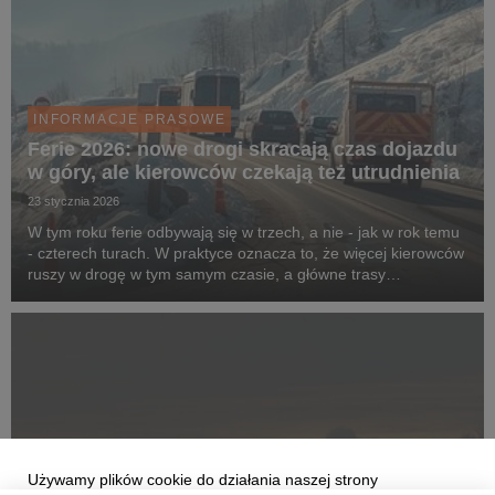
INFORMACJE PRASOWE
Ferie 2026: nowe drogi skracają czas dojazdu
w góry, ale kierowców czekają też utrudnienia
23 stycznia 2026
W tym roku ferie odbywają się w trzech, a nie - jak w rok temu
- czterech turach. W praktyce oznacza to, że więcej kierowców
ruszy w drogę w tym samym czasie, a główne trasy
prowadzące do górskich miejscowości mogą się szybciej
korkować. Planując zimowe wyjazdy warto też...
Używamy plików cookie do działania naszej strony