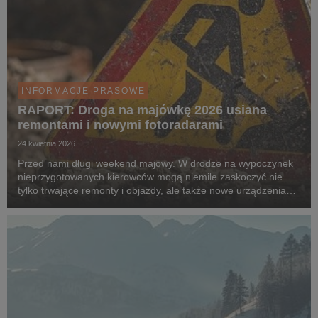
INFORMACJE PRASOWE
RAPORT: Droga na majówkę 2026 usiana
remontami i nowymi fotoradarami
24 kwietnia 2026
Przed nami długi weekend majowy. W drodze na wypoczynek
nieprzygotowanych kierowców mogą niemile zaskoczyć nie
tylko trwające remonty i objazdy, ale także nowe urządzenia
CANARD-u w postaci fotoradarów i odcinkowych pomiarów
prędkości. Planując podróż trzeba liczyć się r...