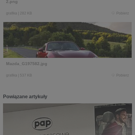
2.png
grafika
|
282 KB
Pobierz
Mazda_G197582.jpg
grafika
|
537 KB
Pobierz
Powiązane artykuły