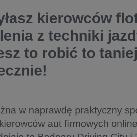
łasz kierowców flo
lenia z techniki jaz
sz to robić to taniej
ecznie!
żna w naprawdę praktyczny sp
 kierowców aut firmowych onlin