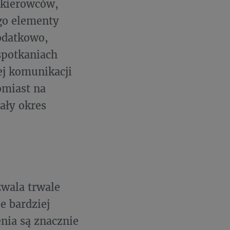
 kierowców,
go elementy
Dodatkowo,
spotkaniach
ej komunikacji
omiast na
ały okres
zwala trwale
e bardziej
nia są znacznie