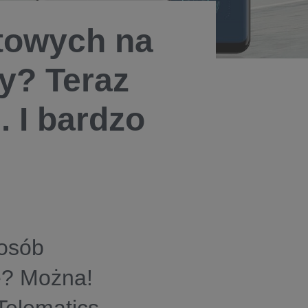
towych na
dy? Teraz
. I bardzo
osób
e? Można!