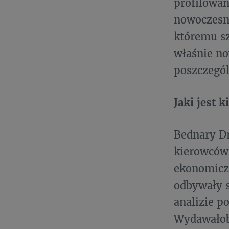
profilowan
nowoczesn
któremu sz
właśnie no
poszczegól
​Jaki jest
Bednary Dr
kierowców 
ekonomiczn
odbywały s
analizie p
Wydawałoby