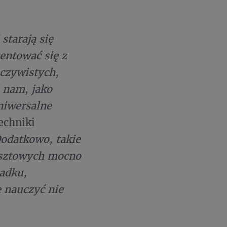
starają się
entować się z
eczywistych,
 nam, jako
niwersalne
echniki
odatkowo, takie
kosztowych mocno
padku,
 nauczyć nie