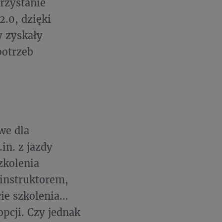
rzystanie
.0, dzięki
y zyskały
potrzeb
we dla
in. z jazdy
zkolenia
 instruktorem,
cie szkolenia…
pcji. Czy jednak