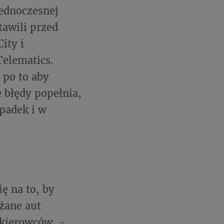
ednoczesnej
tawili przed
ity i
Telematics.
 po to aby
e błędy popełnia,
ypadek i w
ę na to, by
żane aut
 kierowców. -