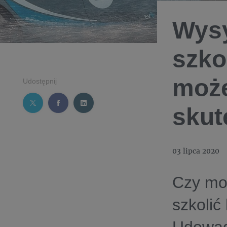
Wysy
szko
może
Udostępnij
skut
03 lipca 2020
Czy mo
szkolić