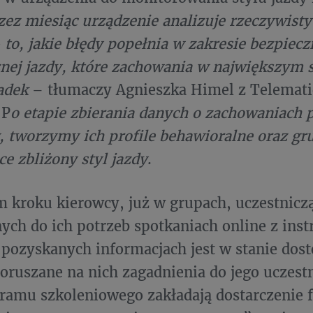
zez miesiąc urządzenie analizuje rzeczywisty 
 to, jakie błędy popełnia w zakresie bezpiecz
ej jazdy, które zachowania w największym s
adek
– tłumaczy Agnieszka Himel z Telemati
 P
o etapie zbierania danych o zachowaniach 
 tworzymy ich profile behawioralne oraz g
ce zbliżony styl jazdy
.
 kroku kierowcy, już w grupach, uczestnicz
ch do ich potrzeb spotkaniach online z inst
 pozyskanych informacjach jest w stanie do
poruszane na nich zagadnienia do jego uczest
ramu szkoleniowego zakładają dostarczenie f