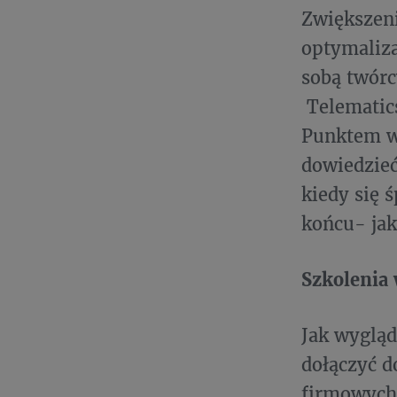
Zwiększeni
optymaliza
sobą twórc
Telematics
Punktem wy
dowiedzieć 
kiedy się 
końcu- jak
Szkolenia
Jak wygląd
dołączyć 
firmowych 