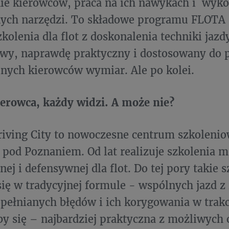
ie kierowców, praca na ich nawykach i wyko
ych narzędzi. To składowe programu FLOTA 2
kolenia dla flot z doskonalenia techniki jazd
wy, naprawdę praktyczny i dostosowany do 
nych kierowców wymiar. Ale po kolei.
 kierowca, każdy widzi. A może nie?
iving City to nowoczesne centrum szkolenio
pod Poznaniem. Od lat realizuje szkolenia m.
ej i defensywnej dla flot. Do tej pory takie s
ię w tradycyjnej formule - wspólnych jazd z
opełnianych błędów i ich korygowania w trak
 się – najbardziej praktyczna z możliwych o