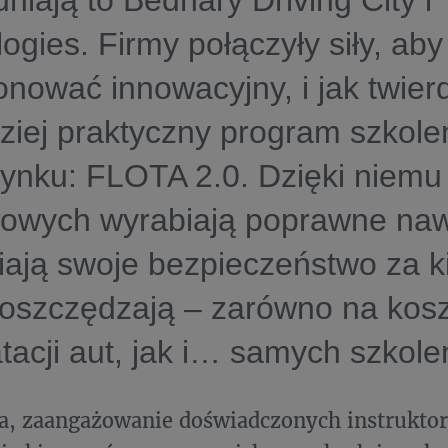
iają to Bednary Driving City i 
ogies. Firmy połączyły siły, aby
nować innowacyjny, i jak twier
ziej praktyczny program szkole
 rynku: FLOTA 2.0. Dzięki niemu
mowych wyrabiają poprawne nawy
ają swoje bezpieczeństwo za k
 oszczędzają – zarówno na kos
tacji aut, jak i… samych szkole
a, zaangażowanie doświadczonych instrukto