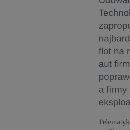
Udowadn
Technol
zapropo
najbard
flot na
aut fir
poprawi
a firmy
eksploa
Telematyk