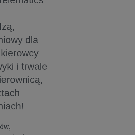
Telematics
dzą,
niowy dla
 kierowcy
ki i trwale
ierownicą,
ztach
niach!
rów,