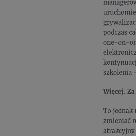
managerow
uruchomie
grywalizac
podczas ca
one-on-one
elektronic
kontynuacj
szkolenia 
Więcej. Za
To jednak 
zmieniać n
atrakcyjny