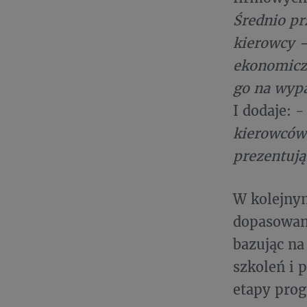
Średnio pr
kierowcy -
ekonomiczn
go na wyp
I dodaje: -
kierowców,
prezentują
W kolejnym
dopasowany
bazując na
szkoleń i 
etapy prog