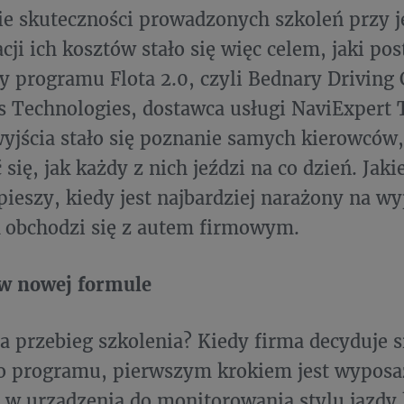
e skuteczności prowadzonych szkoleń przy j
cji ich kosztów stało się więc celem, jaki pos
y programu Flota 2.0, czyli Bednary Driving C
 Technologies, dostawca usługi NaviExpert 
jścia stało się poznanie samych kierowców,
się, jak każdy z nich jeździ na co dzień. Jaki
śpieszy, kiedy jest najbardziej narażony na w
 obchodzi się z autem firmowym.
 w nowej formule
a przebieg szkolenia? Kiedy firma decyduje si
do programu, pierwszym krokiem jest wyposa
w urządzenia do monitorowania stylu jazdy