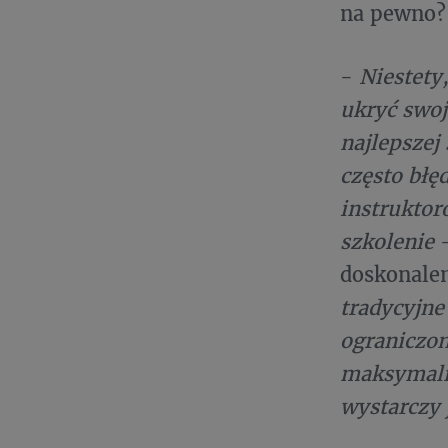
na pewno?
-
Niestety,
ukryć swoj
najlepszej
często błę
instruktor
szkolenie
–
doskonalen
tradycyjne
ograniczon
maksymalni
wystarczy 