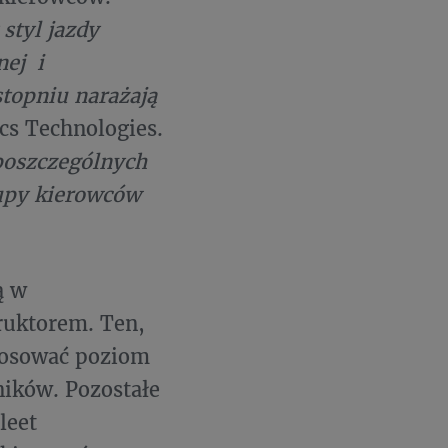
styl jazdy
nej i
topniu narażają
cs Technologies.
poszczególnych
rupy kierowców
ą w
ruktorem. Ten,
stosować poziom
ników. Pozostałe
leet