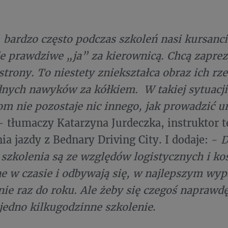
 bardzo często podczas szkoleń nasi kursanci 
e prawdziwe „ja” za kierownicą. Chcą zaprez
 strony. To niestety zniekształca obraz ich rz
dnych nawyków za kółkiem. W takiej sytuacji
om nie pozostaje nic innego, jak prowadzić u
 tłumaczy Katarzyna Jurdeczka, instruktor t
ia jazdy z Bednary Driving City. I dodaje: -
D
 szkolenia są ze względów logistycznych i 
e w czasie i odbywają się, w najlepszym wy
e raz do roku. Ale żeby się czegoś naprawdę
jedno kilkugodzinne szkolenie
.