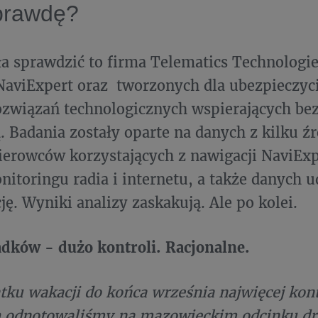
aprawdę?
a sprawdzić to firma Telematics Technologie
NaviExpert oraz tworzonych dla ubezpieczyci
związań technologicznych wspierających be
. Badania zostały oparte na danych z kilku źr
ierowców korzystających z nawigacji NaviExpe
nitoringu radia i internetu, a także danych 
ję. Wyniki analizy zaskakują. Ale po kolei.
dków - dużo kontroli. Racjonalne.
ku wakacji do końca września najwięcej kon
 odnotowaliśmy na mazowieckim odcinku dro