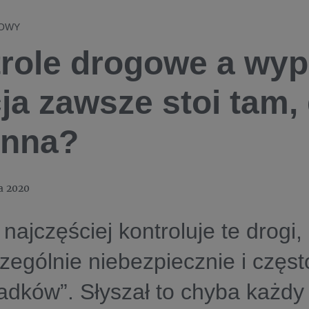
OWY
role drogowe a wyp
cja zawsze stoi tam,
inna?
a 2020
a najczęściej kontroluje te drogi,
czególnie niebezpiecznie i częs
dków”. Słyszał to chyba każdy 