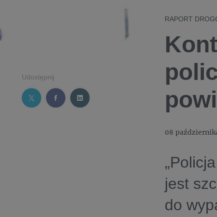
RAPORT DROG
Kont
poli
Udostępnij
pow
08 październik
„Policj
jest sz
do wypa