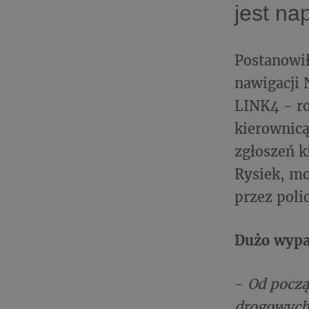
jest n
Postanowił
nawigacji 
LINK4 - ro
kierownicą
zgłoszeń k
Rysiek, mo
przez polic
Dużo wypa
-
Od począt
drogowych