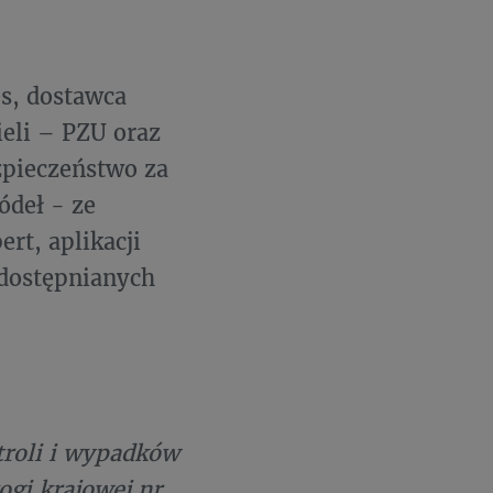
s, dostawca
eli – PZU oraz
zpieczeństwo za
ódeł - ze
rt, aplikacji
udostępnianych
troli i wypadków
gi krajowej nr