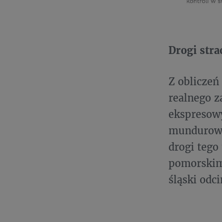
Drogi stra
Z obliczeń
realnego z
ekspresowy
mundurowe
drogi tego
pomorskim,
śląski odc