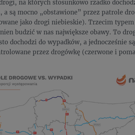
 drogi, na których stosunkowo rzadko dochod
, a są mocno „obstawione” przez patrole dr
owane jako drogi niebieskie). Trzecim typem 
nien budzić w nas największe obawy. To drog
sto dochodzi do wypadków, a jednocześnie s
ntrolowane przez drogówkę (czerwone i pom