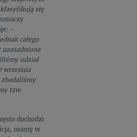
lasyfikują się
łumaczy
je: -
jednak całego
st uzasadniona
liśmy udział
7 września
e zbadaliśmy
my tzw.
zęsto dochodzi
licja, mamy w