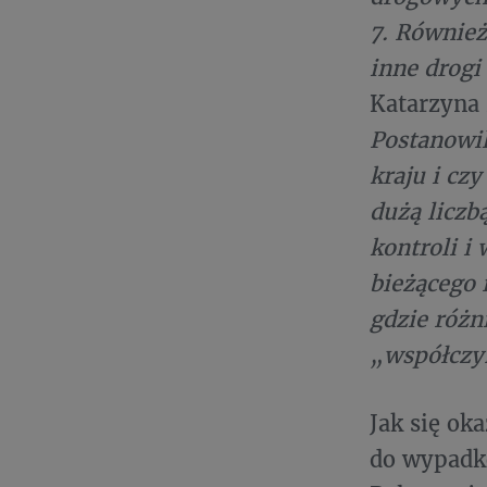
7. Również
inne drogi
Katarzyna 
Postanowil
kraju i cz
dużą licz
kontroli i
bieżącego 
gdzie różn
„współczyn
Jak się ok
do wypadkó