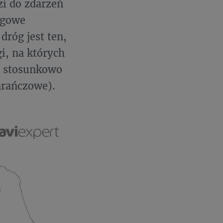
zi do zdarzeń
ogowe
dróg jest ten,
i, na których
ą stosunkowo
arańczowe).