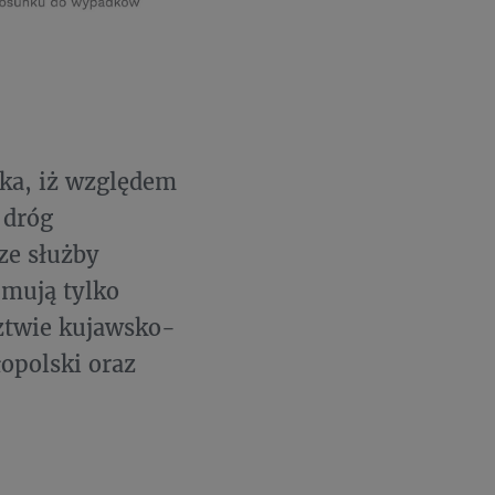
ika, iż względem
 dróg
ze służby
mują tylko
dztwie kujawsko-
opolski oraz