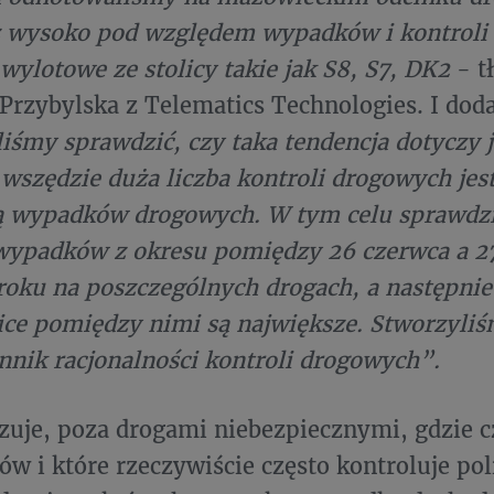
 wysoko pod względem wypadków i kontroli k
 wylotowe ze stolicy takie jak S8, S7, DK2
- t
Przybylska z Telematics Technologies. I doda
iśmy sprawdzić, czy taka tendencja dotyczy 
y wszędzie duża liczba kontroli drogowych je
bą wypadków drogowych. W tym celu sprawdzi
 wypadków z okresu pomiędzy 26 czerwca a 2
roku na poszczególnych drogach, a następni
ice pomiędzy nimi są największe. Stworzyliś
nik racjonalności kontroli drogowych”.
azuje, poza drogami niebezpiecznymi, gdzie c
w i które rzeczywiście często kontroluje po