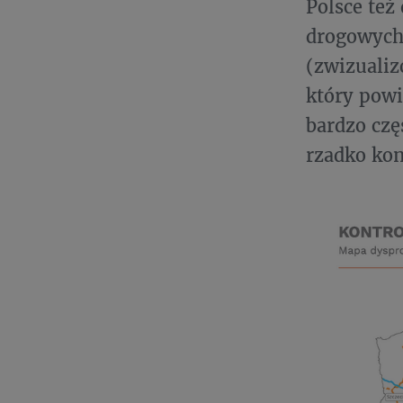
Polsce też
drogowych
(zwizualiz
który powi
bardzo czę
rzadko ko