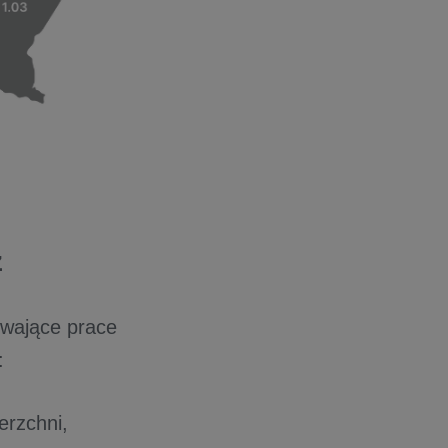
ż
rwające prace
:
erzchni,