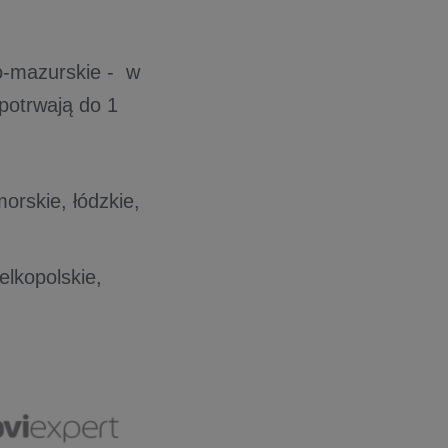
o-mazurskie - w
 potrwają do 1
orskie, łódzkie,
elkopolskie,