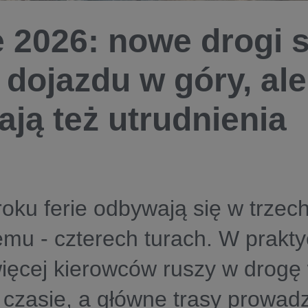
e 2026: nowe drogi 
 dojazdu w góry, al
ają też utrudnienia
oku ferie odbywają się w trzech,
emu - czterech turach. W prakt
więcej kierowców ruszy w drogę
czasie, a główne trasy prowad