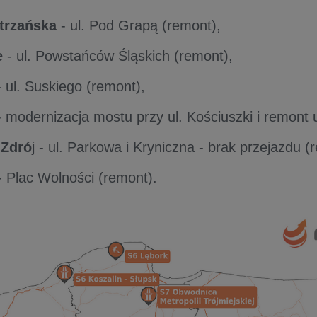
atrzańska
- ul. Pod Grapą (remont),
e
- ul. Powstańców Śląskich (remont),
 ul. Suskiego (remont),
 modernizacja mostu przy ul. Kościuszki i remont u
-Zdró
j - ul. Parkowa i Kryniczna - brak przejazdu (
 Plac Wolności (remont).