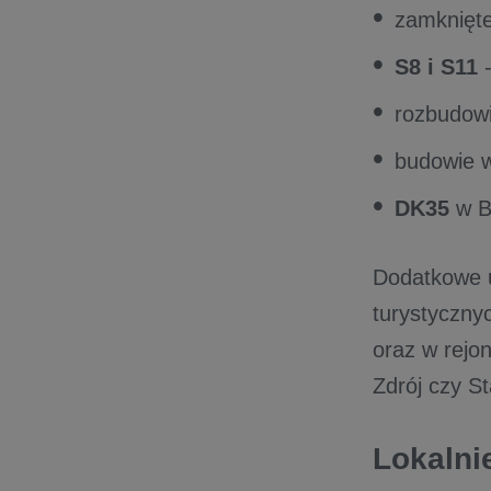
zamknięt
S8 i S11
-
rozbudow
budowie 
DK35
w B
Dodatkowe u
turystyczny
oraz w rejo
Zdrój czy S
Lokalni