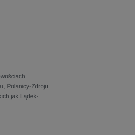
owościach
u, Polanicy-Zdroju
kich jak Lądek-