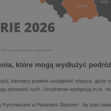
26 dla poszczególnych województw
enia, które mogą wydłużyć podró
jazd, kierowcy powinni uwzględnić miejsca, gdzie t
ą spowolnić ruch. Utrudnienia występują m.in. na
 Pyrzowicami a Piekarami Śląskimi - zły stan nawi