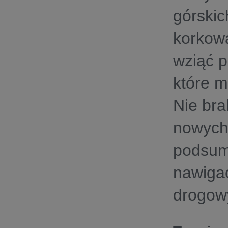
górskic
korkowa
wziąć p
które 
Nie bra
nowych 
podsum
nawigac
drogow