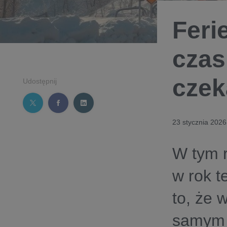
Feri
czas
czek
Udostępnij
23 stycznia 2026
W tym r
w rok t
to, że 
samym 