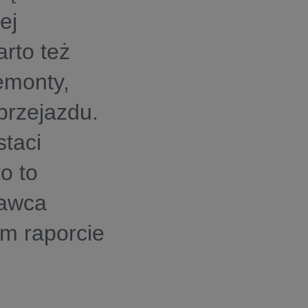
ej
rto też
emonty,
przejazdu.
taci
o to
tawca
m raporcie