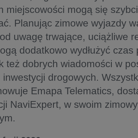
h miejscowości mogą się szybci
ć. Planując zimowe wyjazdy wa
od uwagę trwające, uciążliwe r
mogą dodatkowo wydłużyć czas 
k też dobrych wiadomości w pos
inwestycji drogowych. Wszystk
owuje Emapa Telematics, dos
ji NaviExpert, w swoim zimowy
ym.