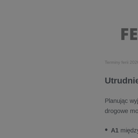
Terminy ferii 20
Utrudni
Planując wy
drogowe mog
A1
między