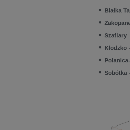
Białka T
Zakopan
Szaflary
-
Kłodzko
-
Polanica
Sobótka
-