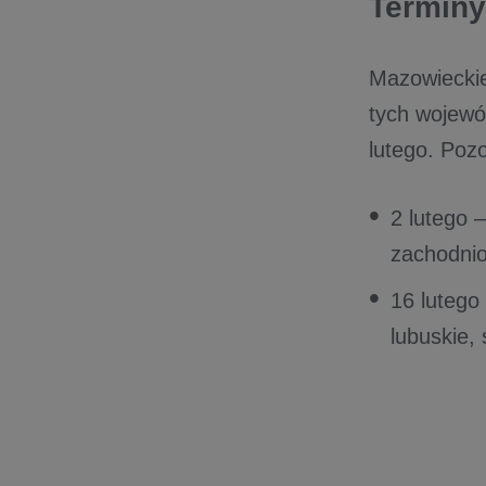
Terminy 
Mazowieckie
tych wojewód
lutego. Poz
2 lutego –
zachodnio
16 lutego 
lubuskie, 