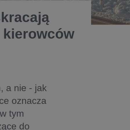
skracają
e kierowców
 a nie - jak
yce oznacza
 w tym
zące do