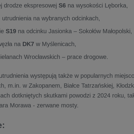
ej drodze ekspresowej
S6
na wysokości Lęborka,
 utrudnienia na wybranych odcinkach,
ie
S19
na odcinku Jasionka – Sokołów Małopolski,
węzła na
DK7
w Myślenicach,
ielanach Wrocławskich – prace drogowe.
trudnienia występują także w popularnych miejsc
ch, m.in. w Zakopanem, Białce Tatrzańskiej, Kłodzk
nach dotkniętych skutkami powodzi z 2024 roku, ta
tara Morawa - zerwane mosty.
e: