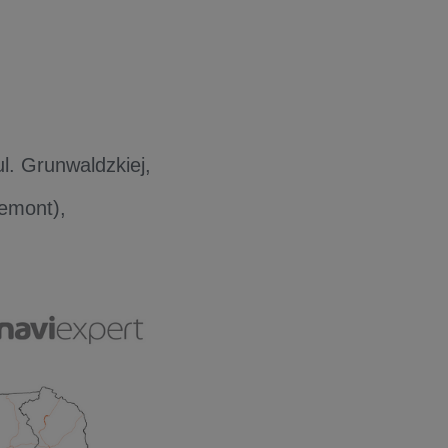
l. Grunwaldzkiej,
remont),